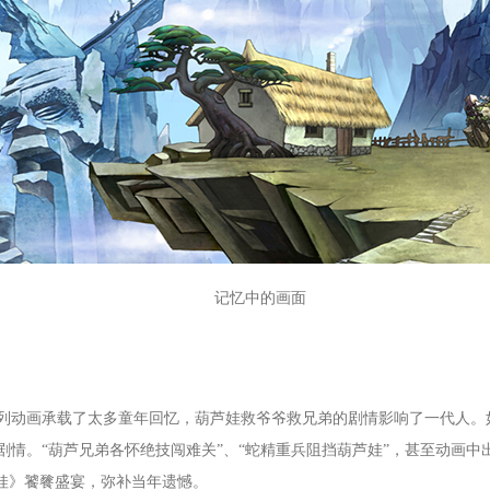
记忆中的画面
系列动画承载了太多童年回忆，葫芦娃救爷爷救兄弟的剧情影响了一代人。
情。“葫芦兄弟各怀绝技闯难关”、“蛇精重兵阻挡葫芦娃”，甚至动画中
芦娃》饕餮盛宴，弥补当年遗憾。