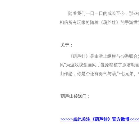
随着我们一日一日的成长至今，那些
相信所有玩家将随着《葫芦娃》的手游世
关于：
《葫芦娃》是由掌上纵横与49游联
风”为游戏视觉画风，复原移植了原著动画
山作恶，你是否还有勇气与葫芦七兄弟、
葫芦山传送门：
>>>>>点此关注《葫芦娃》官方微博<<<<