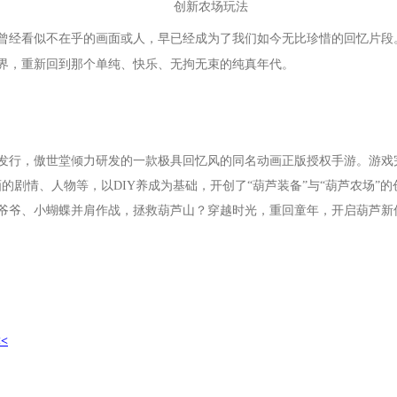
创新农场玩法
曾经看似不在乎的画面或人，早已经成为了我们如今无比珍惜的回忆片段
界，重新回到那个单纯、快乐、无拘无束的纯真年代。
合发行，傲世堂倾力研发的一款极具回忆风的同名动画正版授权手游。游戏
的剧情、人物等，以DIY养成为基础，开创了“葫芦装备”与“葫芦农场”
爷爷、小蝴蝶并肩作战，拯救葫芦山？穿越时光，重回童年，开启葫芦新
<