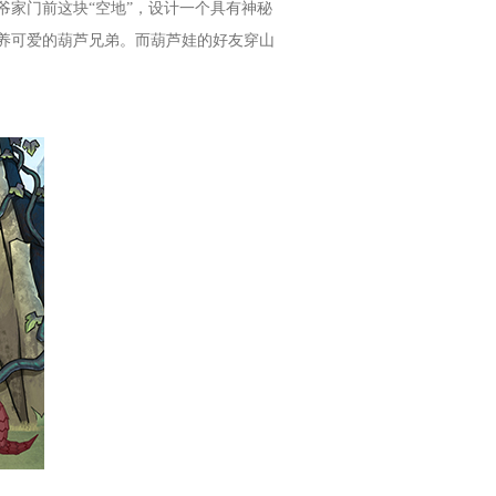
家门前这块“空地”，设计一个具有神秘
养可爱的葫芦兄弟。而葫芦娃的好友穿山