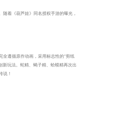
。随着《葫芦娃》同名授权手游的曝光，
完全遵循原作动画，采用标志性的“剪纸
的创新玩法。蛇精、蝎子精、蛤蟆精再次出
传说！