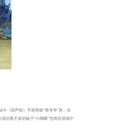
如今《葫芦娃》手游再掀“救爷爷”风，在
出场次数不多的妹子“小蝴蝶”也将在游戏中