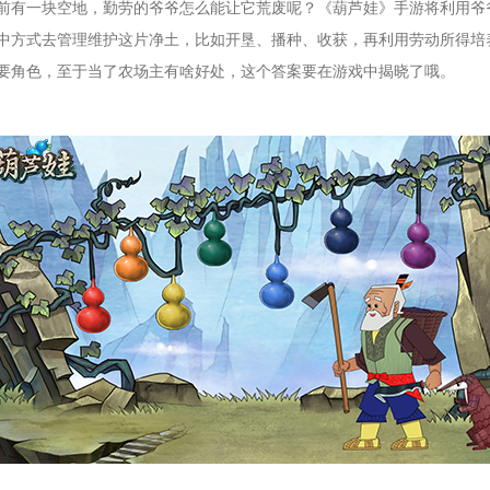
前有一块空地，勤劳的爷爷怎么能让它荒废呢？《葫芦娃》手游将利用爷爷
中方式去管理维护这片净土，比如开垦、播种、收获，再利用劳动所得培
要角色，至于当了农场主有啥好处，这个答案要在游戏中揭晓了哦。