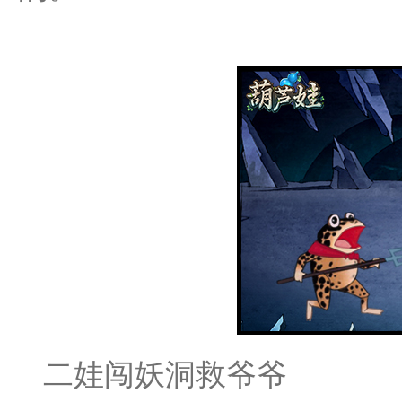
二娃闯妖洞救爷爷